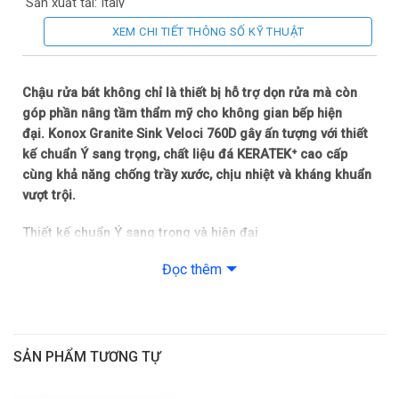
Sản xuất tại: Italy
XEM CHI TIẾT THÔNG SỐ KỸ THUẬT
Bảo hành: 5 năm theo chính sách Hãng
Chậu rửa bát không chỉ là thiết bị hỗ trợ dọn rửa mà còn
góp phần nâng tầm thẩm mỹ cho không gian bếp hiện
đại. Konox Granite Sink Veloci 760D gây ấn tượng với thiết
kế chuẩn Ý sang trọng, chất liệu đá KERATEK⁺ cao cấp
cùng khả năng chống trầy xước, chịu nhiệt và kháng khuẩn
vượt trội.
Thiết kế chuẩn Ý sang trọng và hiện đại
Granite Sink Veloci 760D thuộc bộ sưu tập chậu đá cao cấp
Đọc thêm
của Konox, mang phong cách thiết kế hiện đại, tối giản
nhưng vẫn tạo điểm nhấn sang trọng cho không gian bếp.
Chậu rửa bát Konox có kích thước 760 x 435 x 220 mm cùng
SẢN PHẨM TƯƠNG TỰ
hai hố rửa kích thước 343 x 395 mm giúp người dùng thao
tác sơ chế và dọn rửa thuận tiện hơn. Thiết kế chuyên biệt