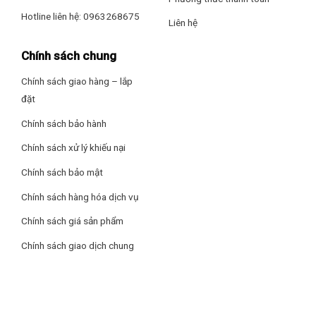
Hotline liên hệ: 0963268675
Liên hệ
Chính sách chung
Chính sách giao hàng – lắp
đặt
Chính sách bảo hành
Ngoài ra, chậu có khả năng chịu nhiệt lên đến 345 độ C, phù
Chính sách xử lý khiếu nại
hợp với nhu cầu sử dụng nước nóng thường xuyên trong gian
bếp hiện đại.
Chính sách bảo mật
Chính sách hàng hóa dịch vụ
Khả năng chống trầy xước và chống bám bẩn hiệu quả
Chính sách giá sản phẩm
Konox Veloci 760D được ứng dụng công nghệ Nano Ceramic
giúp tăng độ cứng bề mặt, chống trầy xước và chống mài
Chính sách giao dịch chung
mòn hiệu quả. Bề mặt nhẵn mịn hỗ trợ thoát nước nhanh,
hạn chế đọng nước và giúp việc vệ sinh dễ dàng hơn.
Sản phẩm còn hạn chế bám màu từ coffee, rượu vang, dầu