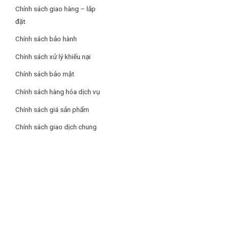
Chính sách giao hàng – lắp
đặt
Chính sách bảo hành
Công nghệ tạo hạt Linen chống xước và mài mòn
Chính sách xử lý khiếu nại
Được trang bị công nghệ dập tạo hạt Linen, chậu rửa bát
Chính sách bảo mật
Dekor 8044SU có khả năng chống xước cực cao, bảo vệ bề
Chính sách hàng hóa dịch vụ
mặt khỏi các vết trầy xước và mài mòn. Ngoài ra, công nghệ
này cũng giúp ngăn ngừa bám dầu mỡ, giữ cho bề mặt luôn
Chính sách giá sản phẩm
sạch sẽ và dễ dàng vệ sinh.
Chính sách giao dịch chung