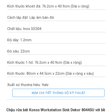
Kích thước khoét đá: 76.2cm x 40.9cm (Dài x rộng)
Cách lắp đặt: Lắp âm bàn đá
Chất liệu: Inox SS304
Độ dày: 1.2mm
Độ sâu: 22cm
Kích thước 1 hố: 76.2cm x 40.9cm (Dài x rộng)
Kích thước: 80cm x 44.5cm x 22cm (Dài x rộng x sâu)
Xuất xứ thương hiệu: Italy
XEM CHI TIẾT THÔNG SỐ KỸ THUẬT
Sản xuất tại: Trung Quốc
Bảo hành: Chậu rửa (10 năm theo chính sách Hãng), Hệ thống
Chậu rửa bát Konox Workstation Sink Dekor 8044SU với bề