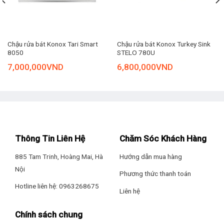
Chậu rửa bát Konox Dekor 8044SU được chế tạo từ inox
SS304 chất lượng cao, mang lại độ bền vượt trội và khả năng
chống oxi hóa, giúp bề mặt luôn sáng bóng và dễ vệ sinh.
Chất liệu này hoàn toàn an toàn cho sức khỏe người dùng và
Chậu rửa bát Konox Tari Smart
Chậu rửa bát Konox Turkey Sink
giữ cho không gian bếp luôn gọn gàng.
8050
STELO 780U
7,000,000
VND
6,800,000
VND
Thông Tin Liên Hệ
Chăm Sóc Khách Hàng
885 Tam Trinh, Hoàng Mai, Hà
Hướng dẫn mua hàng
Nội
Phương thức thanh toán
Hotline liên hệ: 0963268675
Liên hệ
Chính sách chung