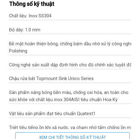
Thông số kỹ thuật
Chất liệu: Inox SS304
Độ dày: 1.0 mm
Bề mặt hoàn thiện bóng, chống bám dầu nhờ xử lý công nghệ
Polishing
Công nghệ sản xuất dập định hình cho độ chính xác tuyệt đối
Chậu rửa bát Topmount Sink Unico Series
Sản phẩm sáng bóng bền màu, chống oxi hóa, an toàn cho
sức khỏe với chất liệu inox 304AISI tiêu chuẩn Hoa Kỳ
Vật liệu sản phẩm đạt tiêu chuẩn Quatest1
Triệt tiêu tiếng ồn khi xả nước, va chạm nhờ tấm chống ồn mặt
sau chậu vật liệu cao su tổng hợp với độ dày tiêu chuẩn 3mm
XEM CHI TIẾT THÔNG SỐ KỸ THUẬT