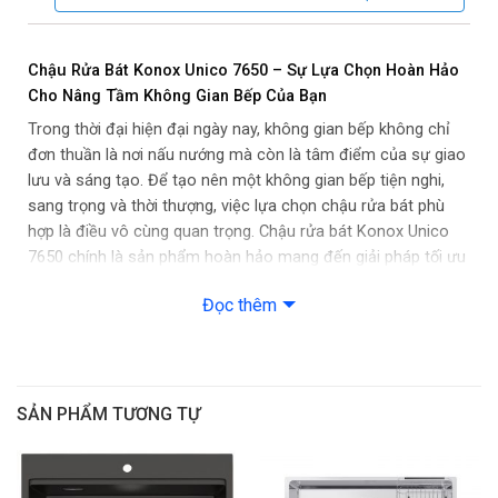
Thoát nước nhanh, cơ chế ngăn mùi hôi với hệ thống Siphon
(ống thoát thải) cải tiến
Chậu Rửa Bát Konox Unico 7650 – Sự Lựa Chọn Hoàn Hảo
Cho Nâng Tầm Không Gian Bếp Của Bạn
Bát rác kháng khuẩn, ức chế hiệu quả sinh trưởng của vi khuẩn
Trong thời đại hiện đại ngày nay, không gian bếp không chỉ
với bề mặt phủ Nano Ag+, ứng dụng công nghệ kháng khuẩn
đơn thuần là nơi nấu nướng mà còn là tâm điểm của sự giao
HYPERKILA-MIC
lưu và sáng tạo. Để tạo nên một không gian bếp tiện nghi,
sang trọng và thời thượng, việc lựa chọn chậu rửa bát phù
Phụ kiện: Siphon, giá úp bát Inox
hợp là điều vô cùng quan trọng. Chậu rửa bát Konox Unico
7650 chính là sản phẩm hoàn hảo mang đến giải pháp tối ưu
Kích thước sản phẩm: 760R x 500S x 215C mm
cho mọi gia đình.
Đọc thêm
Kích thước hố: 340R x 400S mm, 340R x 400S mm
Chất Liệu Cao Cấp – Đỉnh Cao Của Sự Bền Bỉ và An Toàn
Kích thước cắt đá: Lắp dương 740R x 480S mm
Konox Unico 7650 được chế tạo từ chất liệu Inox SS304,
đảm bảo độ bền cao và khả năng chống ăn mòn tuyệt vời.
SẢN PHẨM TƯƠNG TỰ
Với độ dày 1.0 mm, sản phẩm không chỉ đảm bảo độ chắc
chắn mà còn mang lại cảm giác sang trọng và tinh tế. Bề
mặt chậu được hoàn thiện bóng mịn nhờ công nghệ