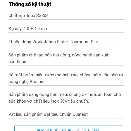
Thông số kỹ thuật
Chất liệu: Inox SS304
Độ dày: 1.0 + 4.0 mm
Thuộc dòng Workstation Sink – Topmount Sink
Sản phẩm chế tạo bán thủ công, công nghệ sản xuất
handmade
Bề mặt hoàn thiện xước mờ tinh xảo, chống bám dầu nhờ xử lý
công nghệ Brushed
Sản phẩm sáng bóng bền màu, chống oxi hóa, an toàn cho
sức khỏe với chất liệu inox 304 tiêu chuẩn.
Vật liệu sản phẩm đạt tiêu chuẩn Quatest1
Ngăn hiện tự ngưng tụ nước mặt sau nhờ lớp sơn phủ chống
XEM CHI TIẾT THÔNG SỐ KỸ THUẬT