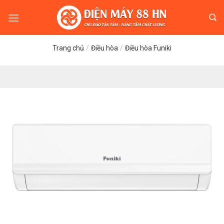
Skip
to
content
Trang chủ
/
Điều hòa
/
Điều hòa Funiki