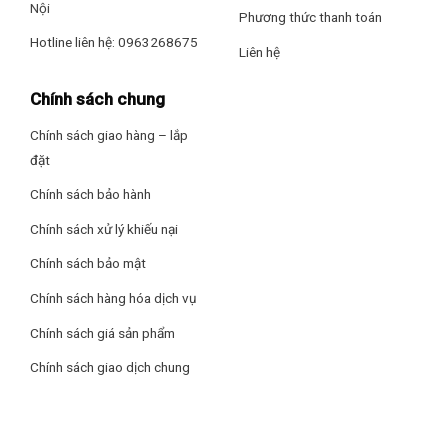
Nội
Phương thức thanh toán
Kích thước dàn nóng: Dài 80.5 cm – Cao 55.4 cm – Dày 33 cm
Hotline liên hệ: 0963268675
Liên hệ
Khối lượng dàn nóng: 29.9 kg
Chính sách chung
Dòng điện vào: Dàn lạnh
Chính sách giao hàng – lắp
đặt
Dòng điện hoạt động: 1 pha
Chính sách bảo hành
Số lượng kết nối dàn lạnh tối đa: 1
Chính sách xử lý khiếu nại
Hãng: Funiki.
Chính sách bảo mật
Chính sách hàng hóa dịch vụ
Chính sách giá sản phẩm
Chính sách giao dịch chung
*Hình ảnh chỉ mang tính chất minh họa