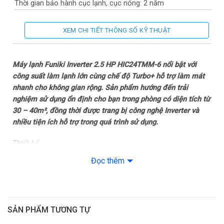
Thời gian bảo hành cục lạnh, cục nóng: 2 năm
Thời gian bảo hành máy nén: Máy nén 2 năm
XEM CHI TIẾT THÔNG SỐ KỸ THUẬT
Chất liệu dàn tản nhiệt: Ống dẫn gas bằng Đồng – Lá tản nhiệt
bằng Nhôm được phủ lớp Golden Fin
Máy lạnh Funiki Inverter 2.5 HP HIC24TMM-6 nổi bật với
công suất làm lạnh lớn cùng chế độ Turbo+ hỗ trợ làm mát
Loại Gas: R-32
nhanh cho không gian rộng. Sản phẩm hướng đến trải
nghiệm sử dụng ổn định cho bạn trong phòng có diện tích từ
Mức tiêu thụ điện năng
30 – 40m², đồng thời được trang bị công nghệ Inverter và
nhiều tiện ích hỗ trợ trong quá trình sử dụng.
Tiêu thụ điện: 2.512 kWh
Thiết kế
Công nghệ tiết kiệm điện: Inverter Eco
Dàn lạnh
Đọc thêm
Công nghệ làm lạnh
Máy lạnh Funiki Inverter 2.5 HP HIC24TMM-6 có thiết kế treo
tường quen thuộc với gam màu trắng, tạo cảm giác gọn gàng
Chế độ gió: Đảo gió lên xuống trái phải tự động
và dễ kết hợp với nhiều kiểu không gian nội thất. Kiểu dáng
SẢN PHẨM TƯƠNG TỰ
dàn lạnh được thiết kế đơn giản, phù hợp với phòng khách,
Công nghệ làm lạnh nhanh: Turbo+