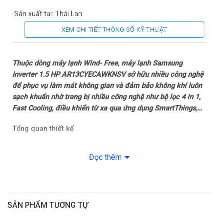
Sản xuất tại: Thái Lan
XEM CHI TIẾT THÔNG SỐ KỸ THUẬT
Thời gian bảo hành cục lạnh: 24 tháng
Thời gian bảo hành cục nóng: Máy nén 10 năm
Thuộc dòng máy lạnh Wind- Free, máy lạnh Samsung
Inverter 1.5 HP AR13CYECAWKNSV sở hữu nhiều công nghệ
Chất liệu dàn tản nhiệt: Ống dẫn gas bằng Đồng – Lá tản nhiệt
để phục vụ làm mát không gian và đảm bảo không khí luôn
bằng Nhôm
sạch khuẩn nhờ trang bị nhiều công nghệ như bộ lọc 4 in 1,
Fast Cooling, điều khiển từ xa qua ứng dụng SmartThings,…
Loại Gas: R-32
Tổng quan thiết kế
Mức tiêu thụ điện năng
Dàn lạnh
Đọc thêm
Tiêu thụ điện: 1.07 kW/h
– Máy lạnh có thiết kế dạng hình chữ nhật quen thuộc với
phông màu trắng trung tính dễ dàng kết hợp với nội thất của
Nhãn năng lượng: 5 sao (Hiệu suất năng lượng 5.30)
công trình dù lắp đặt bất kỳ đâu. Điểm đặc biệt của sản
phẩm này là phần mặt nạ có nhiều lỗ nhỏ li ti để hỗ trợ cho
Công nghệ tiết kiệm điện: Digital Inverter BoostEco
SẢN PHẨM TƯƠNG TỰ
khả năng làm lạnh và là điểm nhấn cho sản phẩm.