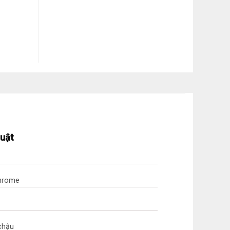
huật
Chrome
 chậu