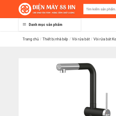
Skip
Tìm
to
kiếm:
content
Danh mục sản phẩm
Trang chủ
/
Thiết bị nhà bếp
/
Vòi rửa bát
/
Vòi rửa bát K