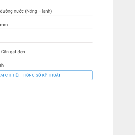
 đường nước (Nóng – lạnh)
15mm
y
: Cần gạt đơn
nh
EM CHI TIẾT THÔNG SỐ KỸ THUẬT
ox
u: Italy
ng Quốc
theo chính sách Hãng