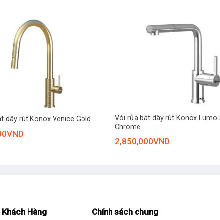
 vuông vức mạnh mẽ, tạo điểm nhấn hiện đại cho không gian bếp. Bề
 phẩm luôn sáng đẹp theo thời gian.
+
Vòi rửa bát dây rút Konox Lumo
át dây rút Konox Venice Gold
Chrome
00
VND
2,850,000
VND
 Khách Hàng
Chính sách chung