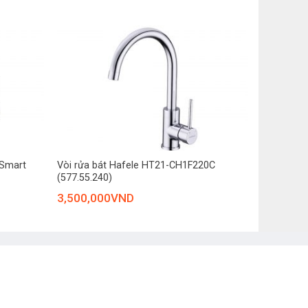
 mặt vòi được phủ lớp mạ PVD Black 5 lớp cao cấp
+
 Smart
Vòi rửa bát Hafele HT21-CH1F220C
(577.55.240)
3,500,000
VND