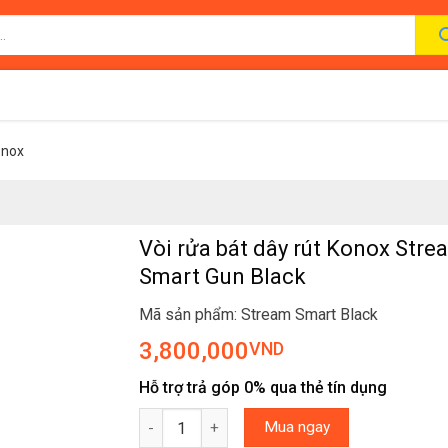
onox
Vòi rửa bát dây rút Konox Stre
Smart Gun Black
Mã sản phẩm: Stream Smart Black
3,800,000
VND
Hỗ trợ trả góp 0% qua thẻ tín dụng
Vòi rửa bát dây rút Konox Stream Smart Gun B
Mua ngay