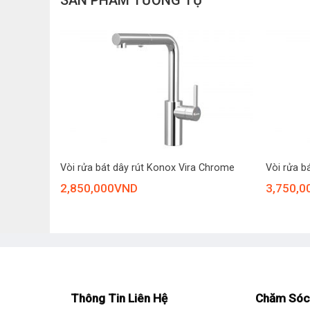
SẢN PHẨM TƯƠNG TỰ
Konox Stream Smart Gun Black nổi bật với kiểu dáng
giúp chống bám vân tay, hạn chế trầy xước và giữ sản
+
+
Gun Metal
Vòi rửa bát dây rút Konox Vira Chrome
Vòi rửa b
2,850,000
VND
3,750,0
Thông Tin Liên Hệ
Chăm Sóc