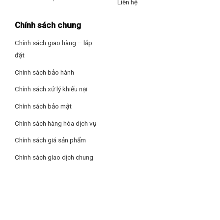
chống thấm ngược
Liên hệ
Triệt tiêu tiếng ồn khi xả nước, va chạm nhờ
tấm chống
Chính sách chung
ồn
mặt sau chậu vật liệu cao su tổng hợp với độ dày tiêu
chuẩn 3mm
Chính sách giao hàng – lắp
Thoát nước nhanh, cơ chế ngăn mùi hôi với
hệ thống
đặt
Siphon (ống thoát thải) cải tiến
Chính sách bảo hành
Bát rác kháng khuẩn, ức chế hiệu quả sinh trưởng của vi
Chính sách xử lý khiếu nại
khuẩn với
bề mặt phủ Nano Ag+
, ứng dụng công nghệ
kháng khuẩn HYPERKILA-MIC
Chính sách bảo mật
Chính sách hàng hóa dịch vụ
Chính sách giá sản phẩm
Chính sách giao dịch chung