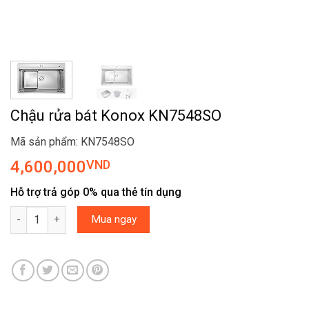
Chậu rửa bát Konox KN7548SO
Mã sản phẩm: KN7548SO
4,600,000
VND
Hỗ trợ trả góp 0% qua thẻ tín dụng
Chậu rửa bát Konox KN7548SO số lượng
Mua ngay