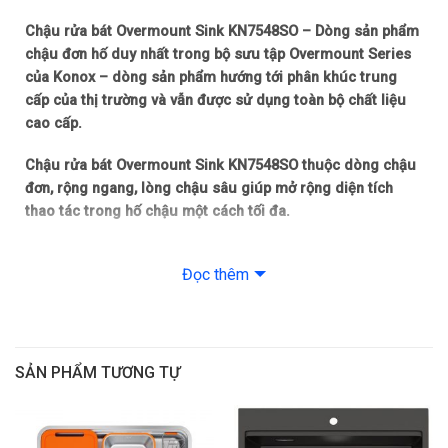
Chậu rửa bát Overmount Sink KN7548SO – Dòng sản phẩm
chậu đơn hố duy nhất trong bộ sưu tập Overmount Series
của Konox – dòng sản phẩm hướng tới phân khúc trung
cấp của thị trường và vẫn được sử dụng toàn bộ chất liệu
cao cấp.
Chậu rửa bát Overmount Sink KN7548SO thuộc dòng chậu
đơn, rộng ngang, lòng chậu sâu giúp mở rộng diện tích
thao tác trong hố chậu một cách tối đa.
Chậu được tối ưu công năng nhờ thiết kế hạ bậc, Colander
Đọc thêm
sink đi kèm giúp tích hợp công năng cho 1 bồn rửa bát đơn
hố.
Điểm nổi bật
SẢN PHẨM TƯƠNG TỰ
Dòng chậu hạ bậc – tích hợp công năng: Chậu rửa nhỏ
(Colander sink)
Có 2 lỗ vòi (vòi rửa bát, vòi lọc) chờ lắp đặt