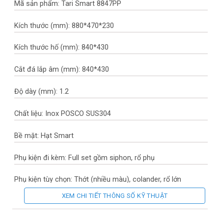
Mã sản phẩm: Tari Smart 8847PP
Kích thước (mm): 880*470*230
Kích thước hố (mm): 840*430
Cắt đá lắp âm (mm): 840*430
Độ dày (mm): 1.2
Chất liệu: Inox POSCO SUS304
Bề mặt: Hạt Smart
Phụ kiện đi kèm: Full set gồm siphon, rổ phụ
Phụ kiện tùy chọn: Thớt (nhiều màu), colander, rổ lớn
XEM CHI TIẾT THÔNG SỐ KỸ THUẬT
Bảo hành chính hãng 10 (năm) cho chậu rửa – 3 (năm) cho hệ
thống ống xả.