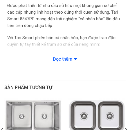
Được phát triển từ nhu cầu sở hữu một không gian sơ chế
cao cấp nhưng linh hoạt theo đúng thói quen sử dụng, Tari
Smart 8847PP mang đến trải nghiệm “cá nhân hóa” lần đầu
tiên trên dòng chậu bếp.
Với Tari Smart phiên bản cá nhân hóa, bạn được trao đặc
quyền tự tay thiết kế trạm sơ chế của riêng mình:
Bắt đầu bằng việc sở hữu một chiếc chậu lõi cao cấp,
Đọc thêm
chất lượng, bền vững và một phụ kiện quan trọng nhất có
sẵn trong combo.
Sau đó, bạn hoàn toàn tự do lựa chọn và “mix & match”
các phụ kiện khác từ thớt, chậu phụ, rổ lớn sao cho vừa
SẢN PHẨM TƯƠNG TỰ
vặn nhất với thói quen sinh hoạt và ngân sách của gia
đình.
Điểm nổi bật
Đặc quyền cá nhân hóa:
Toàn quyền quyết định bộ phụ
kiện đi kèm (chậu phụ, rổ lớn, rổ nhỏ, thớt đa sắc,…) để