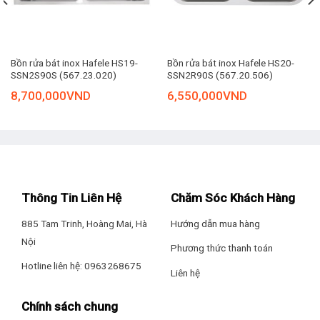
tạo nên combo phục vụ chính xác nhu cầu thực tế của
người nội trợ.
Bề mặt chống xước SMART thế hệ mới:
Công nghệ dập
Bồn rửa bát inox Hafele HS19-
Bồn rửa bát inox Hafele HS20-
hạt tròn to – nhỏ đan xen giúp chống xước dao kéo hiệu
SSN2S90S (567.23.020)
SSN2R90S (567.20.506)
quả nhưng vẫn hạn chế tối đa bám cặn.
8,700,000
VND
6,550,000
VND
Lớp phủ Ion Crom siêu bền:
Bảo vệ chậu luôn sáng bóng,
bền bỉ theo thời gian, giải quyết triệt để nỗi lo loang lổ hay
bong tróc bề mặt.
Thiết kế “đo ni đóng giày” cho người Việt:
Góc lượn R50 mềm mại dễ dàng vệ sinh ngóc
Thông Tin Liên Hệ
Chăm Sóc Khách Hàng
ngách. Lòng chậu siêu sâu 230mm chống bắn
nước cực tốt
885 Tam Trinh, Hoàng Mai, Hà
Hướng dẫn mua hàng
Nội
Bát rác
kích thước lớn 180,5mm
, với 3 lớp lọc
Phương thức thanh toán
chống tắc; được thiết kế đặt lệch mở rộng tối đa
Hotline liên hệ: 0963268675
Liên hệ
không gian thao tác, phù hợp với thói quen sử
dụng của người Việt.
Chính sách chung