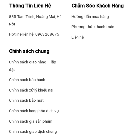
Chiếu hình từ điện thoại lên TV: AirPlay 2
Thông Tin Liên Hệ
Chăm Sóc Khách Hàng
– Miracast
885 Tam Trinh, Hoàng Mai, Hà
Hướng dẫn mua hàng
Nội
Phương thức thanh toán
– Google Cast
Hotline liên hệ: 0963268675
Liên hệ
Remote thông minh: Remote tích hợp micro tìm kiếm bằng
giọng nói
Chính sách chung
Chính sách giao hàng – lắp
Kết nối ứng dụng các thiết bị trong nhà: TCL Home
*Hình ảnh chỉ mang tính chất minh họa
đặt
Ứng dụng phổ biến: YouTube
Công nghệ hình ảnh
Chính sách bảo hành
–
Độ phân giải 4K Ultra HD
giúp hình ảnh hiển thị sắc nét, tái
– Nhac.vn
Chính sách xử lý khiếu nại
hiện đầy đủ chi tiết của từng cảnh quay. Màn hình QLED ứng
Chính sách bảo mật
dụng công nghệ Quantum Dot, tăng độ chính xác và độ bão
– Netflix
hòa màu sắc, cho màu hiển thị rực rỡ hơn so với TV LED
Chính sách hàng hóa dịch vụ
truyền thống.
– Clip TV
Chính sách giá sản phẩm
–
Công nghệ Low Blue Light
giảm thiểu ánh sáng xanh phát
– FPT Play
Chính sách giao dịch chung
ra từ màn hình, hạn chế tình trạng mỏi mắt và hỗ trợ bảo vệ