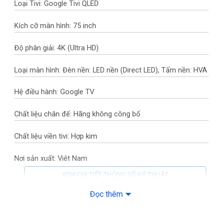
Loại Tivi: Google Tivi QLED
Kích cỡ màn hình: 75 inch
Độ phân giải: 4K (Ultra HD)
Loại màn hình: Đèn nền: LED nền (Direct LED), Tấm nền: HVA
Hệ điều hành: Google TV
Chất liệu chân đế: Hãng không công bố
Chất liệu viền tivi: Hợp kim
Nơi sản xuất: Việt Nam
XEM CHI TIẾT THÔNG SỐ KỸ THUẬT
Năm ra mắt: 2025
Đọc thêm
Công nghệ hình ảnh
Google Tivi QLED TCL AI 4K 75 inch 75P7K nổi bật với công
nghệ hiển thị QLED kết hợp bộ xử lý AiPQ tối ưu hình ảnh