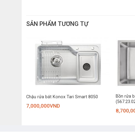
Thiết kế góc lượn bo tròn, bề mặt sản phẩm ứng d
Bề mặt sản phẩm cả mặt sau và mặt trước đều nh
Khả năng chịu nhiệt lên đến 345°C, đảm bảo tính
SẢN PHẨM TƯƠNG TỰ
Các hạt nano Ceramic lấp đầy các khoảng trống tr
Khả năng chống va đập tốt nhờ sự đồng đều của s
Hạn chế sự tác động của tia U.V và các tác nhân
Bề mặt phủ Nano bạc, có tính năng diệt khuẩn, an 
Thiết kế vát cạnh tinh tế giúp dễ dàng lau chùi và
Hệ thống ống thoát thải thông minh, đảm bảo việc
+
+
Bồn rửa 
4SU
Chậu rửa bát Konox Tari Smart 8050
(567.23.0
7,000,000
VND
8,700,0