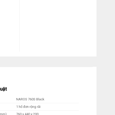
huật
NAROS 760S Black
1 hố đơn rộng rãi
 (mm)
760 x 440 x 200