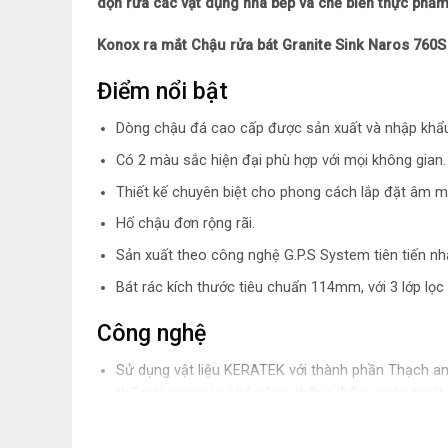
dọn rửa các vật dụng nhà bếp và chế biến thực phẩm
Konox ra mắt Chậu rửa bát Granite Sink Naros 760S 
Điểm nổi bật
Dòng chậu đá cao cấp được sản xuất và nhập khẩu t
Có 2 màu sắc hiện đại phù hợp với mọi không gian.
Thiết kế chuyên biệt cho phong cách lắp đặt âm m
Hố chậu đơn rộng rãi.
Sản xuất theo công nghệ G.P.S System tiên tiến nhấ
Bát rác kích thước tiêu chuẩn 114mm, với 3 lớp lọc
Công nghệ
Sử dụng vật liệu KERATEK với thành phần Thạch anh
thế giới, mang lại khả năng chống thấm nước tuyệt 
Dễ dàng vệ sinh các vết bẩn của coffee, rượu vang