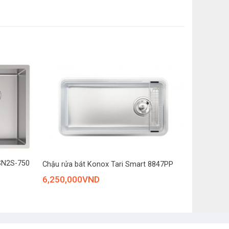
iữ bề mặt chậu luôn luôn khô ráo.
ước nóng thường xuyên.
ống mài mòn với độ cứng bề mặt cao hơn nhiều lần
+
SSN2S-750
Chậu rửa bát Konox Tari Smart 8847PP
6,250,000
VND