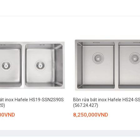
ụng công nghệ KERATEK giúp thoát nước nhanh, dễ dàng vệ sinh và g
ẵn mịn nhờ công nghệ ép khuôn G.P.S System.
 đồng nhất của sản phẩm sau nhiều năm sử dụng kể cả khi sử dụng n
ong hợp chất Nano metrical giúp tăng khả năng chống trầy xước, ch
ản phẩm khi ứng dụng công nghệ ép khuôn G.P.S
 môi trường làm ảnh hưởng đến bề mặt của sản phẩm.
toàn với sức khỏe của người sử dụng.
 mang lại vẻ đẹp cao cấp cho căn bếp.
 thoát nước nhanh và cơ chế ngăn mùi hôi hiệu quả.
+
bát inox Hafele HS19-SSN2S90S
Bồn rửa bát inox Hafele HS24-
20)
(567.24.427)
00
VND
8,250,000
VND