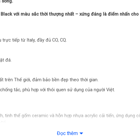
 sống.
Black với màu sắc thời thượng nhất – xứng đáng là điểm nhấn cho 
rực tiếp từ Italy, đầy đủ CO, CQ.
ặt đá.
t trên Thế giới, đảm bảo bền đẹp theo thời gian.
 chống tắc, phù hợp với thói quen sử dụng của người Việt.
, tinh thể gốm ceramic và hỗn hợp nhựa acrylic cải tiến, ứng dụng c
đối.
, dầu mỡ, nước trái cây, chanh, thuốc tẩy, hạn chế ố màu do tác động
Đọc thêm