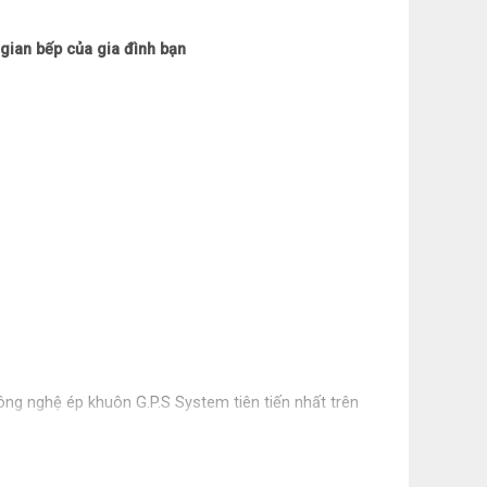
gian bếp của gia đình bạn
ông nghệ ép khuôn G.P.S System tiên tiến nhất trên
 của các yếu tố ngoại quan.