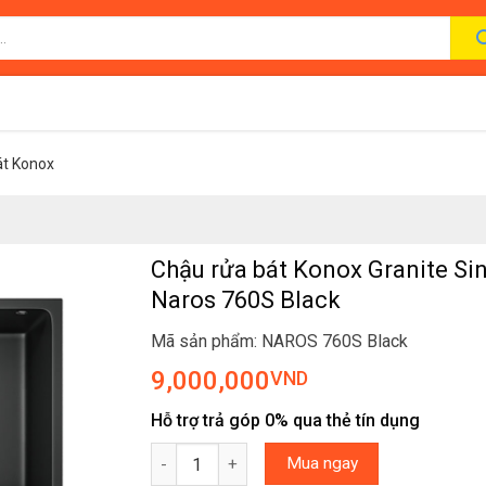
át Konox
Chậu rửa bát Konox Granite Si
Naros 760S Black
Mã sản phẩm: NAROS 760S Black
9,000,000
VND
Hỗ trợ trả góp 0% qua thẻ tín dụng
Chậu rửa bát Konox Granite Sink Naros 760S 
Mua ngay