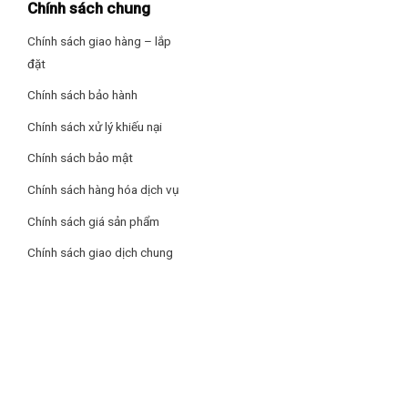
Chính sách chung
Chính sách giao hàng – lắp
đặt
Chính sách bảo hành
Chính sách xử lý khiếu nại
Chính sách bảo mật
Chính sách hàng hóa dịch vụ
Chính sách giá sản phẩm
Chính sách giao dịch chung
Công nghệ sản xuất tiên tiến
Sản phẩm được sản xuất với công nghệ tiên tiến bậc nhất,
đảm bảo sản phẩm đạt tiêu chuẩn hoàn thiện cao nhất về
chất lượng và tính an toàn. Chậu rửa bát Konox Turkey Sink