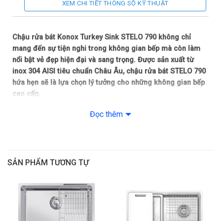
XEM CHI TIẾT THÔNG SỐ KỸ THUẬT
Sản xuất tại: Thổ Nhĩ Kỳ
Bảo hành: Chậu rửa (10 năm theo chính sách Hãng), Hệ thống
Chậu rửa bát Konox Turkey Sink STELO 790 không chỉ
ống xả (3 năm theo chính sách Hãng)
mang đến sự tiện nghi trong không gian bếp mà còn làm
nổi bật vẻ đẹp hiện đại và sang trọng. Được sản xuất từ
inox 304 AISI tiêu chuẩn Châu Âu, chậu rửa bát STELO 790
hứa hẹn sẽ là lựa chọn lý tưởng cho những không gian bếp
cao cấp.
Đọc thêm
Chất liệu inox 304 AISI cao cấp
Chậu rửa bát Konox Turkey Sink STELO 790 được làm từ inox
304 AISI, chất liệu inox cao cấp giúp sản phẩm có độ bền
vượt trội và khả năng chống gỉ sét cực kỳ hiệu quả. Với thành
SẢN PHẨM TƯƠNG TỰ
phần 18% Cr và 10% Ni, chất liệu này đảm bảo độ sáng bóng
lâu dài và tính kháng khuẩn, giúp giữ cho bếp luôn sạch sẽ và
an toàn.
Thiết kế sang trọng, hiện đại