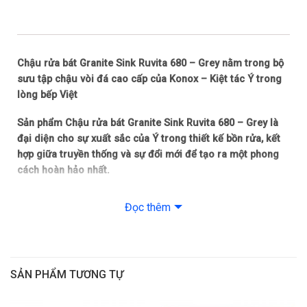
Chậu rửa bát Granite Sink Ruvita 680 – Grey nằm trong bộ
sưu tập chậu vòi đá cao cấp của Konox – Kiệt tác Ý trong
lòng bếp Việt
Sản phẩm Chậu rửa bát Granite Sink Ruvita 680 – Grey là
đại diện cho sự xuất sắc của Ý trong thiết kế bồn rửa, kết
hợp giữa truyền thống và sự đổi mới để tạo ra một phong
cách hoàn hảo nhất.
Bộ sưu tập chậu đá Ruvita được thiết kế vô cùng phù hợp
Đọc thêm
dành cho các không gian bếp bàn bếp hẹp hoặc bàn đảo.
Chậu rửa bát Granite Sink Ruvita 680 – Grey với 1 hố chậu
gọn gàng, bạn có thể sơ chế thực phẩm cũng như rửa hoa
SẢN PHẨM TƯƠNG TỰ
quả và các thao tác đơn giản khác.
Điểm nổi bật